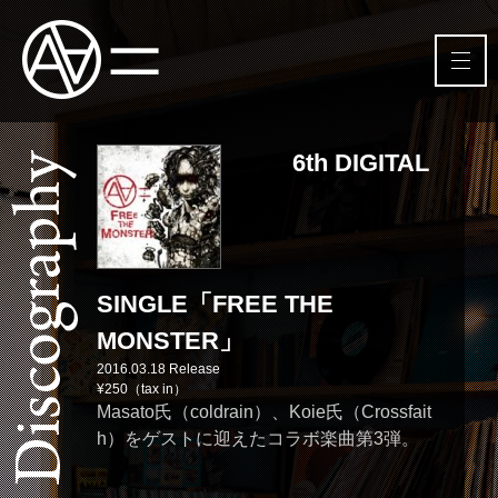
6th DIGITAL
SINGLE「FREE THE
MONSTER」
2016.03.18 Release
¥250（tax in）
Masato氏（coldrain）、Koie氏（Crossfait
h）をゲストに迎えたコラボ楽曲第3弾。