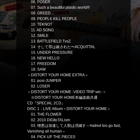
06. POSER
07. Such a beautiful plastic world!!!
08. GREED…
09. PEOPLE KILL PEOPLE
10. TEKNOT
11. AD SONG
12. SMILE
13. BATTLEFIELD TvsZ
14. そして罪は赦された〜ACQUITTAL
15. UNDER PRESSURE
16. NEW HELLO
17. FREEDOM
18. SAW
＜DISTORT YOUR HOME EXTRA＞
01. posi-JUMPER
02. LOSER
＜DISTORT YOUR HOME -VIDEO TRIP ver.-＞
※DISTORT YOUR HOME本編楽曲共通
CD『SPECIAL 2CD』
DISC 1：LIVE Album＜DISTORT YOUR HOME＞
01. THE FLOWER
02. 2010 DIGItoTALism
03. 憎悪は加速して人類は消滅す～Hatred too go fast,
Vanishing all human～
04. PICK UP THE PIECES