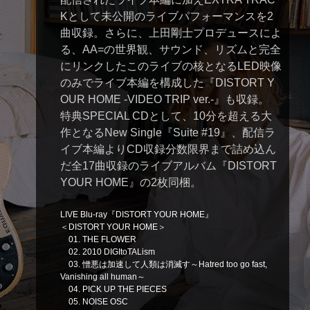
Kとして未公開のライブパフォーマンスを2
曲収録。さらに、上田剛士プロデュースによ
る、AA=の世界観、サウンド、リズムと完全
にリンクしたこのライブの核となるLED映像
のみでライブ本編を構成した『DISTORT Y
OUR HOME -VIDEO TRIP ver.-』も収録。
特典SPECIAL CDとして、10分を超える大
作となるNew Single『Suite #19』、配信ラ
イブ本編よりCD収録分数限界まで詰め込ん
だ全17曲収録のライブアルバム『DISTORT
YOUR HOME』の2枚同梱。
LIVE Blu-ray『DISTORT YOUR HOME』
＜DISTORT YOUR HOME＞
01. THE FLOWER
02. 2010 DIGItoTALism
03. 憎悪は加速して人類は消滅す～Hatred too go fast,
Vanishing all human～
04. PICK UP THE PIECES
05. NOISE OSC