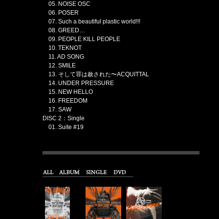
05. NOISE OSC
06. POSER
07. Such a beautiful plastic world!!!
08. GREED…
09. PEOPLE KILL PEOPLE
10. TEKNOT
11. AD SONG
12. SMILE
13. そして罪は赦された〜ACQUITTAL
14. UNDER PRESSURE
15. NEW HELLO
16. FREEDOM
17. SAW
DISC 2：Single
01. Suite #19